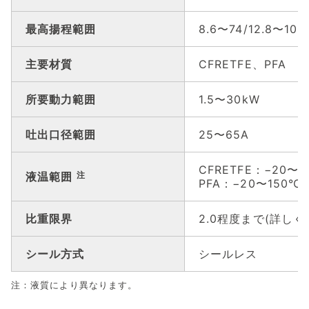
最高揚程範囲
8.6〜74/12.8〜107
主要材質
CFRETFE、PFA
所要動力範囲
1.5〜30kW
吐出口径範囲
25〜65A
CFRETFE：−20〜1
液温範囲
注
PFA：−20〜150℃
比重限界
2.0程度まで(詳し
シール方式
シールレス
注：液質により異なります。