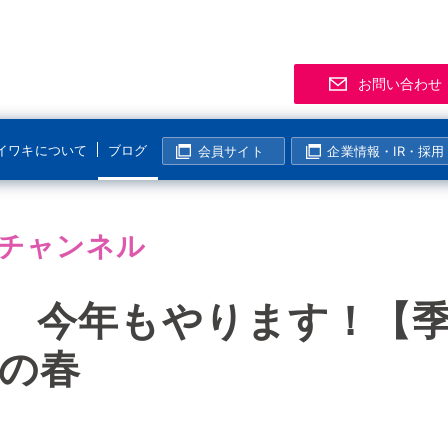
お問い合わせ
イワキについて
ブログ
会員サイト
企業情報・IR・採用
サポート
事業拠点
製品
お知
「気
R
マグネットポンプ
チャンネル
化学分野
半導体・液晶分野
よくあるご質問
支店・営業所
資料
展示
メー
マグレブポンプ
海外活動
表面処理分野
その他の分野
該非判定について
海外拠点
会員
ニュ
過去
コンニチハ！世界のIWAKI
035 今年もやります！
モーター駆動定量ポンプ
I
製紙・パルプ分野
生産終了製品情報
生産拠点
会員
電磁駆動定量ポンプ
の春
国内活動
半導体・液晶分野
動画ギャラリー
技術センター
イワ気になるチャンネル
リニアポンプ
塩素濃度計算
システム事業所・西日本事業所
空気駆動ベローズポンプ
企業姿勢