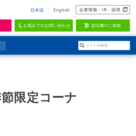
企業情報・IR・採用
日本語
English
お電話でのお問い合わせ
貸出機のご依頼
資料のダウンロード、会員登録
らせ
になる」イワキ ポンプマガジン
EI-SEA
アクアリウム・水産・養殖関連機器ブラン
ダウンロードの方法
会情報
ルマガジン登録
ド
登録
ースリリース
のメールマガジン一覧
【季節限定コーナ
WAKI AQUATIC
ログイン
水生生物の維持管理に特化したシステムを
提供