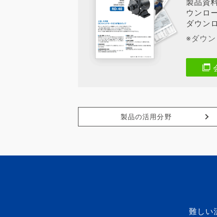
製品資
ウンロ
ダウン
※ダウ
製品の活用分野
難しい