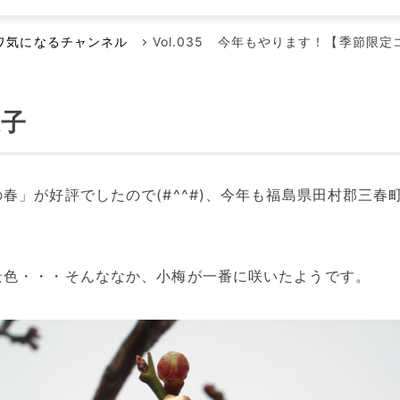
メンテナンス本部
ポンプに賭けた男たち
空気駆動ダイヤフラムポンプ
代理店
ワ気になるチャンネル
Vol.035 今年もやります！【季節限
回転容積ポンプ
エアーポンプ
様子
小型液体ダイヤフラムポンプ
その他のポンプ
春」が好評でしたので(#^^#)、今年も福島県田村郡三
景色・・・そんななか、小梅が一番に咲いたようです。