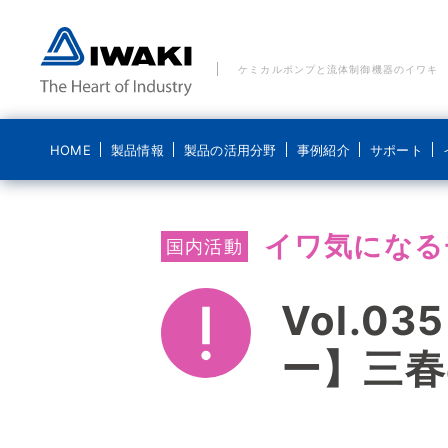
ケミカルポンプと流体制御機器のイワキ
HOME
製品情報
製品の活用分野
事例紹介
サポート
製品の活用分野 一覧
事例紹介 一覧
ご質問・お問い合わせ
イワキについて
ブログ 気になるイワキ
イワ気になる
ポンプ
国内活動
水処理分野
水処理分野
メールでのお問い合わせ
経営理念
ポンプの基礎
ポンプなるほど
医療機器分野
食品分野
電話でのお問い合わせ
コンプライアンス基本方針
Vol.
システム製品
新エネルギー分野
化学分野
貸出機のご依頼
ディスクロージャーポリシー
ー】三春
導入事例
食品分野
修理に関するお問い合わせ
会社概要
こんなところにイワキです
沿革
動画紹介