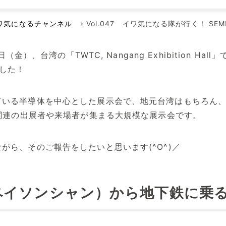
メンテナンス本部
ポンプに賭けた男たち
空気駆動ダイヤフラムポンプ
代理店
ワ気になるチャンネル
Vol.047 イワ気になる隊が行く！ SEMI
回転容積ポンプ
エアーポンプ
（金）、台湾の「TWTC, Nangang Exhibition Ha
ました！
小型液体ダイヤフラムポンプ
その他のポンプ
ている半導体を中心とした展示会で、地元台湾はもちろん
D関連の出展者や来場者が集まる大規模な展示会です。
がら、そのご報告をしたいと思います(^O^)／
ペイソンシャン）から地下鉄に乗