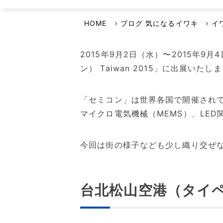
選ばれる理由
イワキよむよむVideo
品質・環境方針
HOME
ブログ 気になるイワキ
イ
安全保障輸出管理への取り組み
2015年9月2日（水）〜2015年9月4日
事業継続計画について
ン） Taiwan 2015」に出展いたし
「セミコン」は世界各国で開催され
マイクロ電気機械（MEMS）、LE
今回は街の様子なども少し織り交ぜな
台北松山空港（タイ