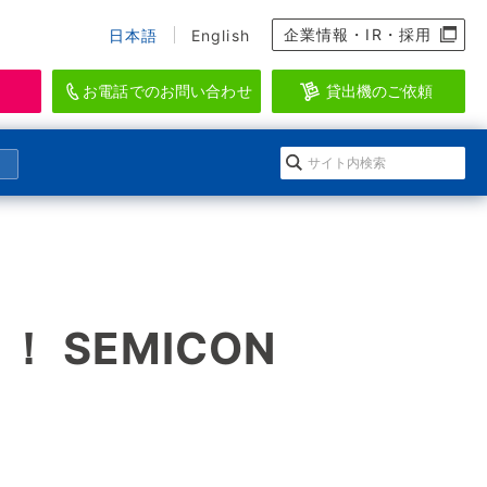
企業情報・IR・採用
日本語
English
お電話でのお問い合わせ
貸出機のご依頼
資料のダウンロード、会員登録
らせ
になる」イワキ ポンプマガジン
EI-SEA
アクアリウム・水産・養殖関連機器ブラン
ダウンロードの方法
会情報
ルマガジン登録
ド
登録
ースリリース
のメールマガジン一覧
 SEMICON
WAKI AQUATIC
ログイン
水生生物の維持管理に特化したシステムを
提供