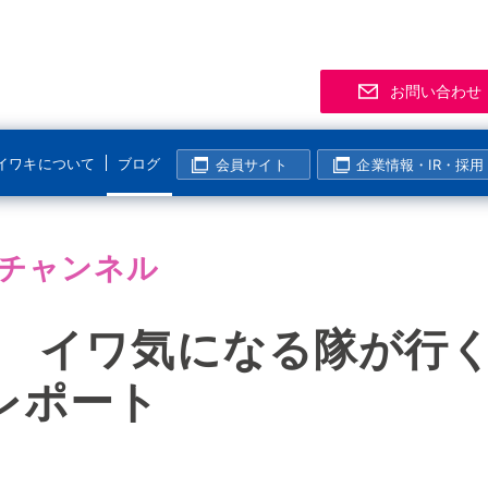
お問い合わせ
イワキについて
ブログ
会員サイト
企業情報・IR・採用
サポート
事業拠点
製品
お知
「気
R
マグネットポンプ
チャンネル
化学分野
半導体・液晶分野
よくあるご質問
支店・営業所
資料
展示
メー
マグレブポンプ
海外活動
表面処理分野
その他の分野
該非判定について
海外拠点
会員
ニュ
過去
コンニチハ！世界のIWAKI
47 イワ気になる隊が行く！
モーター駆動定量ポンプ
I
製紙・パルプ分野
生産終了製品情報
生産拠点
会員
電磁駆動定量ポンプ
nレポート
国内活動
半導体・液晶分野
動画ギャラリー
技術センター
イワ気になるチャンネル
リニアポンプ
塩素濃度計算
システム事業所・西日本事業所
空気駆動ベローズポンプ
企業姿勢