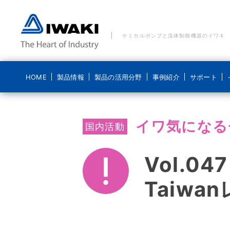
ケミカルポンプと流体制御機器のイワキ
HOME
製品情報
製品の活用分野
事例紹介
サポート
製品の活用分野 一覧
事例紹介 一覧
ご質問・お問い合わせ
イワキについて
ブログ 気になるイワキ
イワ気になる
ポンプ
国内活動
水処理分野
水処理分野
メールでのお問い合わせ
経営理念
ポンプの基礎
ポンプなるほど
医療機器分野
食品分野
電話でのお問い合わせ
コンプライアンス基本方針
Vol.0
システム製品
新エネルギー分野
化学分野
貸出機のご依頼
ディスクロージャーポリシー
Taiwa
導入事例
食品分野
修理に関するお問い合わせ
会社概要
こんなところにイワキです
沿革
動画紹介