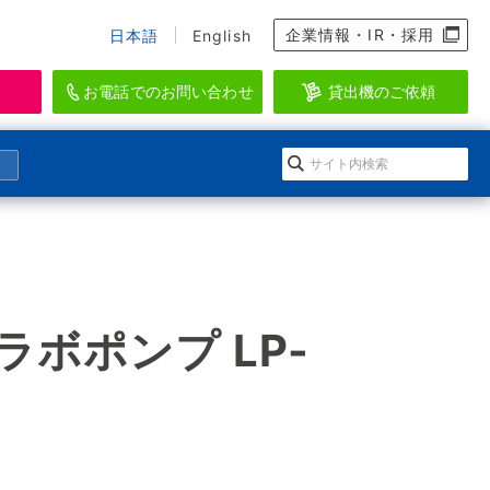
企業情報・IR・採用
日本語
English
お電話でのお問い合わせ
貸出機のご依頼
資料のダウンロード、会員登録
らせ
になる」イワキ ポンプマガジン
EI-SEA
アクアリウム・水産・養殖関連機器ブラン
ダウンロードの方法
会情報
ルマガジン登録
ド
登録
ースリリース
のメールマガジン一覧
ボポンプ LP-
WAKI AQUATIC
ログイン
水生生物の維持管理に特化したシステムを
提供