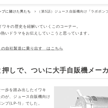
メンテナンス本部
ポンプに賭けた男たち
空気駆動ダイヤフラムポンプ
代理店
ンプに賭けた男たち
（第5話）ジュース自販機向け『ラボポンプ 
回転容積ポンプ
エアーポンプ
イワキの歴史を紐解いていくこのコーナー。
の熱いドラマをお伝えしていこうと思っています。
小型液体ダイヤフラムポンプ
その他のポンプ
』の自社製造に乗り出す はこちら
と押しで、ついに大手自販機メーカ
な一歩を踏み出したイワキ
たのが、ジュース自販機向け
プ(LP-1)」でした。