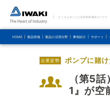
ケミカルポンプと流体制御機器のイワキ
HOME
製品情報
製品の活用分野
事例紹介
サポート
製品の活用分野 一覧
事例紹介 一覧
ご質問・お問い合わせ
イワキについて
ブログ 気になるイワキ
ポンプに賭け
ポンプ
企業姿勢
水処理分野
水処理分野
メールでのお問い合わせ
経営理念
ポンプの基礎
ポンプなるほど
医療機器分野
食品分野
電話でのお問い合わせ
コンプライアンス基本方針
（第5話
システム製品
新エネルギー分野
化学分野
貸出機のご依頼
ディスクロージャーポリシー
1』が空
導入事例
食品分野
修理に関するお問い合わせ
会社概要
こんなところにイワキです
沿革
動画紹介