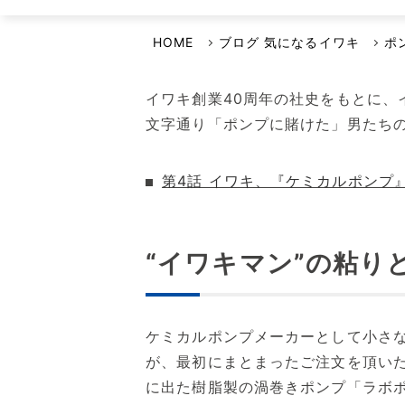
選ばれる理由
イワキよむよむVideo
品質・環境方針
HOME
ブログ 気になるイワキ
ポ
安全保障輸出管理への取り組み
イワキ創業40周年の社史をもとに、
事業継続計画について
文字通り「ポンプに賭けた」男たち
第4話 イワキ、『ケミカルポンプ
“イワキマン”の粘り
ケミカルポンプメーカーとして小さ
が、最初にまとまったご注文を頂い
に出た樹脂製の渦巻きポンプ「ラボポン