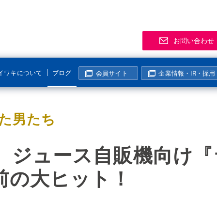
お問い合わせ
イワキについて
ブログ
会員サイト
企業情報・IR・採用
サポート
事業拠点
製品
お知
「気
R
マグネットポンプ
た男たち
化学分野
半導体・液晶分野
よくあるご質問
支店・営業所
資料
展示
メー
マグレブポンプ
海外活動
表面処理分野
その他の分野
該非判定について
海外拠点
会員
ニュ
過去
コンニチハ！世界のIWAKI
）ジュース自販機向け『ラ
モーター駆動定量ポンプ
I
製紙・パルプ分野
生産終了製品情報
生産拠点
会員
電磁駆動定量ポンプ
前の大ヒット！
国内活動
半導体・液晶分野
動画ギャラリー
技術センター
イワ気になるチャンネル
リニアポンプ
塩素濃度計算
システム事業所・西日本事業所
空気駆動ベローズポンプ
企業姿勢