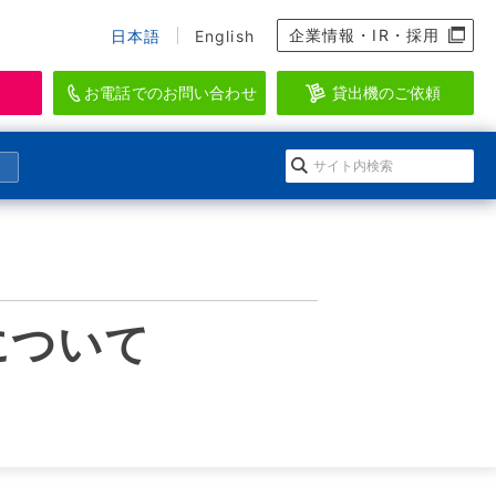
企業情報・IR・採用
日本語
English
お電話でのお問い合わせ
貸出機のご依頼
資料のダウンロード、会員登録
らせ
になる」イワキ ポンプマガジン
EI-SEA
アクアリウム・水産・養殖関連機器ブラン
ダウンロードの方法
会情報
ルマガジン登録
ド
について
登録
ースリリース
のメールマガジン一覧
WAKI AQUATIC
ログイン
水生生物の維持管理に特化したシステムを
提供