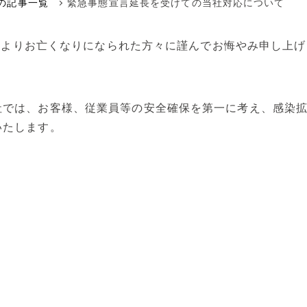
メンテナンス本部
年の記事一覧
緊急事態宣言延長を受けての当社対応について
ポンプに賭けた男たち
空気駆動ダイヤフラムポンプ
代理店
9）によりお亡くなりになられた方々に謹んでお悔やみ申し上
回転容積ポンプ
エアーポンプ
小型液体ダイヤフラムポンプ
社では、お客様、従業員等の安全確保を第一に考え、感染
いたします。
その他のポンプ