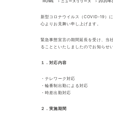
選ばれる理由
HOME
ニュースリリース
2020
イワキよむよむVideo
品質・環境方針
新型コロナウイルス（COVID-1
安全保障輸出管理への取り組み
心よりお見舞い申し上げます。
事業継続計画について
緊急事態宣言の期間延長を受け、当
ることといたしましたのでお知らせ
１．対応内容
・テレワーク対応
・輪番制出勤による対応
・時差出勤対応
２．実施期間