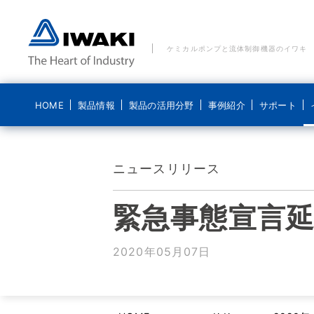
ケミカルポンプと流体制御機器のイワキ
HOME
製品情報
製品の活用分野
事例紹介
サポート
製品の活用分野 一覧
事例紹介 一覧
ご質問・お問い合わせ
イワキについて
ブログ 気になるイワキ
ニュースリリース
ポンプ
水処理分野
水処理分野
メールでのお問い合わせ
経営理念
ポンプの基礎
緊急事態宣言
ポンプなるほど
医療機器分野
食品分野
電話でのお問い合わせ
コンプライアンス基本方針
システム製品
新エネルギー分野
化学分野
貸出機のご依頼
ディスクロージャーポリシー
2020年05月07日
導入事例
食品分野
修理に関するお問い合わせ
会社概要
こんなところにイワキです
沿革
動画紹介