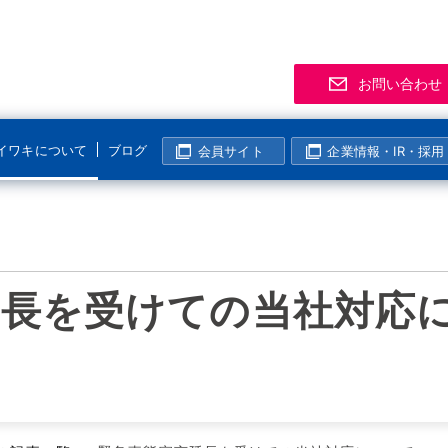
お問い合わせ
イワキについて
ブログ
会員サイト
企業情報・IR・採用
サポート
事業拠点
製品
お知
「気
R
マグネットポンプ
化学分野
半導体・液晶分野
よくあるご質問
支店・営業所
資料
展示
メー
マグレブポンプ
海外活動
延長を受けての当社対応
表面処理分野
その他の分野
該非判定について
海外拠点
会員
ニュ
過去
コンニチハ！世界のIWAKI
モーター駆動定量ポンプ
I
製紙・パルプ分野
生産終了製品情報
生産拠点
会員
電磁駆動定量ポンプ
国内活動
半導体・液晶分野
動画ギャラリー
技術センター
イワ気になるチャンネル
リニアポンプ
塩素濃度計算
システム事業所・西日本事業所
空気駆動ベローズポンプ
企業姿勢