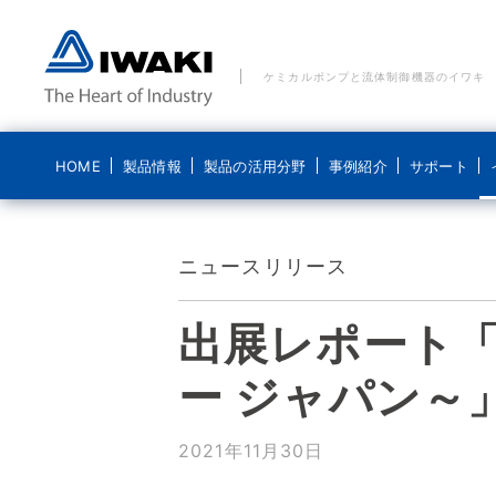
ケミカルポンプと流体制御機器のイワキ
HOME
製品情報
製品の活用分野
事例紹介
サポート
製品の活用分野 一覧
事例紹介 一覧
ご質問・お問い合わせ
イワキについて
ブログ 気になるイワキ
ニュースリリース
ポンプ
水処理分野
水処理分野
メールでのお問い合わせ
経営理念
ポンプの基礎
出展レポート「
ポンプなるほど
医療機器分野
食品分野
電話でのお問い合わせ
コンプライアンス基本方針
システム製品
新エネルギー分野
化学分野
貸出機のご依頼
ディスクロージャーポリシー
ー ジャパン～
導入事例
食品分野
修理に関するお問い合わせ
会社概要
こんなところにイワキです
2021年11月30日
沿革
動画紹介