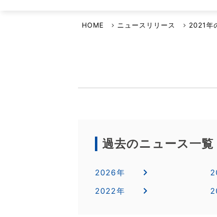
選ばれる理由
イワキよむよむVideo
品質・環境方針
HOME
ニュースリリース
2021
安全保障輸出管理への取り組み
事業継続計画について
過去のニュース一覧
2026年
2
2022年
2