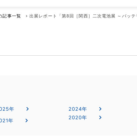
メンテナンス本部
ポンプに賭けた男たち
空気駆動ダイヤフラムポンプ
代理店
年の記事一覧
出展レポート「第8回［関西］二次電池展 ～バッテ
回転容積ポンプ
エアーポンプ
小型液体ダイヤフラムポンプ
その他のポンプ
025年
2024年
2020年
021年