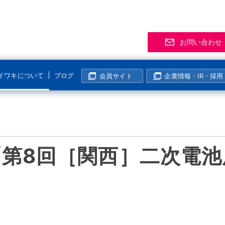
お問い合わせ
イワキについて
ブログ
会員サイト
企業情報・IR・採用
サポート
事業拠点
製品
お知
「気
R
マグネットポンプ
化学分野
半導体・液晶分野
よくあるご質問
支店・営業所
資料
展示
メー
マグレブポンプ
海外活動
第8回［関西］二次電池
表面処理分野
その他の分野
該非判定について
海外拠点
会員
ニュ
過去
コンニチハ！世界のIWAKI
モーター駆動定量ポンプ
I
製紙・パルプ分野
生産終了製品情報
生産拠点
会員
」
電磁駆動定量ポンプ
国内活動
半導体・液晶分野
動画ギャラリー
技術センター
イワ気になるチャンネル
リニアポンプ
塩素濃度計算
システム事業所・西日本事業所
空気駆動ベローズポンプ
企業姿勢