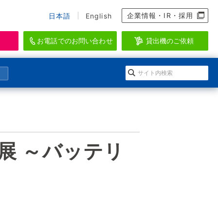
企業情報・IR・採用
日本語
English
お電話でのお問い合わせ
貸出機のご依頼
資料のダウンロード、会員登録
らせ
になる」イワキ ポンプマガジン
EI-SEA
アクアリウム・水産・養殖関連機器ブラン
ダウンロードの方法
会情報
ルマガジン登録
ド
展 ～バッテリ
登録
ースリリース
のメールマガジン一覧
WAKI AQUATIC
ログイン
水生生物の維持管理に特化したシステムを
提供