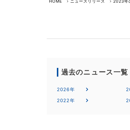
選ばれる理由
HOME
ニュースリリース
2023
イワキよむよむVideo
品質・環境方針
安全保障輸出管理への取り組み
事業継続計画について
過去のニュース一覧
2026年
2
2022年
2