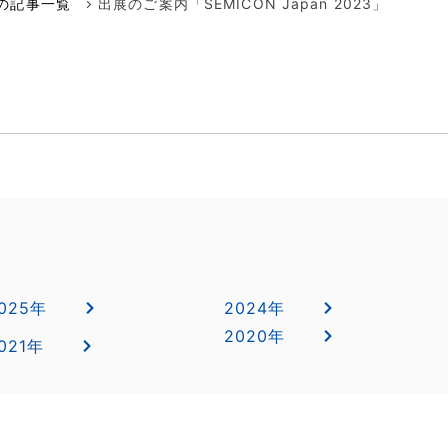
メンテナンス本部
年の記事一覧
出展のご案内「SEMICON Japan 2023」
ポンプに賭けた男たち
空気駆動ダイヤフラムポンプ
代理店
回転容積ポンプ
エアーポンプ
小型液体ダイヤフラムポンプ
その他のポンプ
025年
2024年
2020年
021年