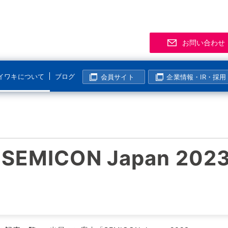
お問い合わせ
イワキについて
ブログ
会員サイト
企業情報・IR・採用
サポート
事業拠点
製品
お知
「気
R
マグネットポンプ
化学分野
半導体・液晶分野
よくあるご質問
支店・営業所
資料
展示
メー
マグレブポンプ
海外活動
MICON Japan 202
表面処理分野
その他の分野
該非判定について
海外拠点
会員
ニュ
過去
コンニチハ！世界のIWAKI
モーター駆動定量ポンプ
I
製紙・パルプ分野
生産終了製品情報
生産拠点
会員
電磁駆動定量ポンプ
国内活動
半導体・液晶分野
動画ギャラリー
技術センター
イワ気になるチャンネル
リニアポンプ
塩素濃度計算
システム事業所・西日本事業所
空気駆動ベローズポンプ
企業姿勢