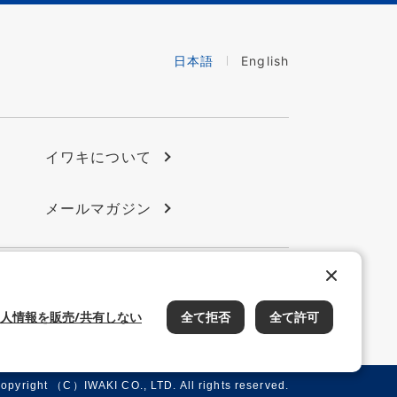
日本語
English
イワキについて
メールマガジン
会員サイト
イワキ公式 YouTube
人情報を販売/共有しない
全て拒否
全て許可
opyright （C）IWAKI CO., LTD. All rights reserved.