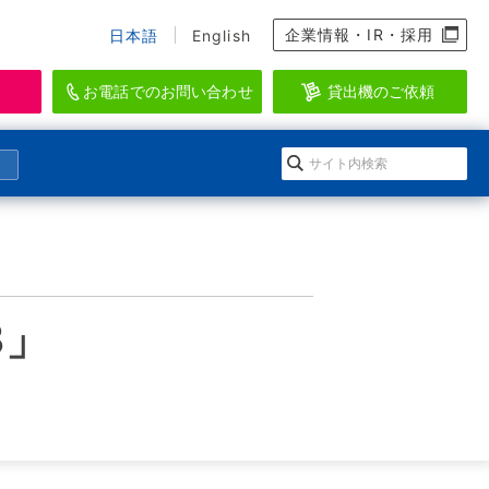
企業情報・IR・採用
日本語
English
お電話でのお問い合わせ
貸出機のご依頼
資料のダウンロード、会員登録
らせ
になる」イワキ ポンプマガジン
EI-SEA
アクアリウム・水産・養殖関連機器ブラン
ダウンロードの方法
会情報
ルマガジン登録
ド
3」
登録
ースリリース
のメールマガジン一覧
WAKI AQUATIC
ログイン
水生生物の維持管理に特化したシステムを
提供