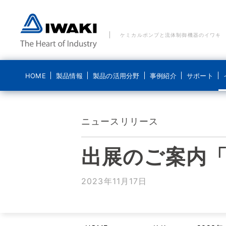
ケミカルポンプと流体制御機器のイワキ
HOME
製品情報
製品の活用分野
事例紹介
サポート
製品の活用分野 一覧
事例紹介 一覧
ご質問・お問い合わせ
イワキについて
ブログ 気になるイワキ
ニュースリリース
ポンプ
水処理分野
水処理分野
メールでのお問い合わせ
経営理念
ポンプの基礎
出展のご案内「SE
ポンプなるほど
医療機器分野
食品分野
電話でのお問い合わせ
コンプライアンス基本方針
システム製品
新エネルギー分野
化学分野
貸出機のご依頼
ディスクロージャーポリシー
2023年11月17日
導入事例
食品分野
修理に関するお問い合わせ
会社概要
こんなところにイワキです
沿革
動画紹介