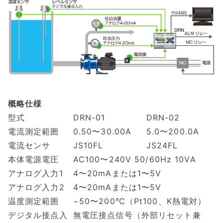
概略仕様
型式
DRN-01
DRN-02
電流測定範囲
0.50〜30.00A
5.0〜200.0A
電流センサ
JS10FL
JS24FL
本体電源電圧
AC100〜240V 50/60Hz 10VA
アナログ入力1
4〜20mAまたは1〜5V
アナログ入力2
4〜20mAまたは1〜5V
温度測定範囲
−50〜200℃（Pt100、K熱電対）
デジタル接点入
無電圧接点信号（外部リセット兼