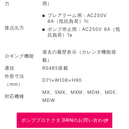
力
用）
プレアラーム用：AC250V
8A（抵抗負荷）1c
接点出力
ポンプ停止用：AC250V 8A（抵
抗負荷）1a
過去の履歴表示（カレンダ機能搭
ロギング機能
載）
通信
RS485搭載
外形寸法
D71×W108×H90
（mm）
MX、SMX、MXM、MDM、MDE、
対応機種
MDW
ポンププロテクタ DRNのお問い合わせ