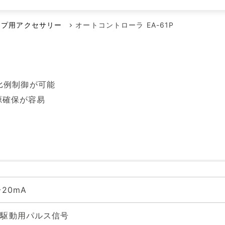
メンテナンス本部
ポンプに賭けた男たち
空気駆動ダイヤフラムポンプ
代理店
ンプ用アクセサリー
オートコントローラ EA-61P
回転容積ポンプ
エアーポンプ
小型液体ダイヤフラムポンプ
比例制御が可能
その他のポンプ
源確保が容易
〜20mA
プ駆動用パルス信号