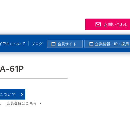
お問い合わせ
イワキについて
ブログ
会員サイト
企業情報・IR・採用
サポート
事業拠点
製品
お知
「気
R
マグネットポンプ
-61P
化学分野
半導体・液晶分野
よくあるご質問
支店・営業所
資料
展示
メー
マグレブポンプ
海外活動
表面処理分野
その他の分野
該非判定について
海外拠点
会員
ニュ
過去
コンニチハ！世界のIWAKI
モーター駆動定量ポンプ
I
について
製紙・パルプ分野
生産終了製品情報
生産拠点
会員
電磁駆動定量ポンプ
。
会員登録はこちら
国内活動
半導体・液晶分野
動画ギャラリー
技術センター
イワ気になるチャンネル
リニアポンプ
塩素濃度計算
システム事業所・西日本事業所
空気駆動ベローズポンプ
企業姿勢