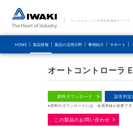
ケミカルポンプと流体制御機器のイワキ
HOME
製品情報
製品の活用分野
事例紹介
サポート
製品の活用分野 一覧
事例紹介 一覧
ご質問・お問い合わせ
イワキについて
ブログ 気になるイワキ
オートコントローラ EA
ポンプ
水処理分野
水処理分野
メールでのお問い合わせ
経営理念
ポンプの基礎
ポンプなるほど
医療機器分野
食品分野
電話でのお問い合わせ
コンプライアンス基本方針
資料ダウンロード
該非判定
システム製品
新エネルギー分野
化学分野
貸出機のご依頼
ディスクロージャーポリシー
※資料のダウンロードには、会員登録が必要です
導入事例
食品分野
修理に関するお問い合わせ
会社概要
こんなところにイワキです
この製品のお問い合わせ
沿革
動画紹介