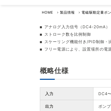
選ばれる理由
イワキよむよむVideo
品質・環境方針
HOME
製品情報
電磁駆動定量ポ
安全保障輸出管理への取り組み
アナログ入力信号（DC4-20mA）
事業継続計画について
ストローク数を比例制御
スケーリング機能付き/PID制御・
フリー電源により、設置場所の電
概略仕様
入力
DC4
出力
ポン