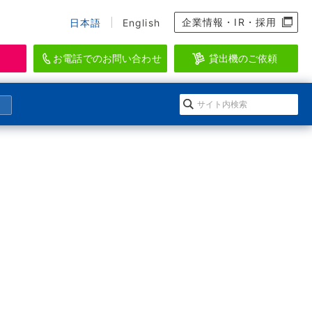
企業情報・IR・採用
日本語
English
お電話でのお問い合わせ
貸出機のご依頼
資料のダウンロード、会員登録
らせ
になる」イワキ ポンプマガジン
EI-SEA
アクアリウム・水産・養殖関連機器ブラン
ダウンロードの方法
会情報
ルマガジン登録
ド
登録
ースリリース
のメールマガジン一覧
WAKI AQUATIC
ログイン
水生生物の維持管理に特化したシステムを
提供