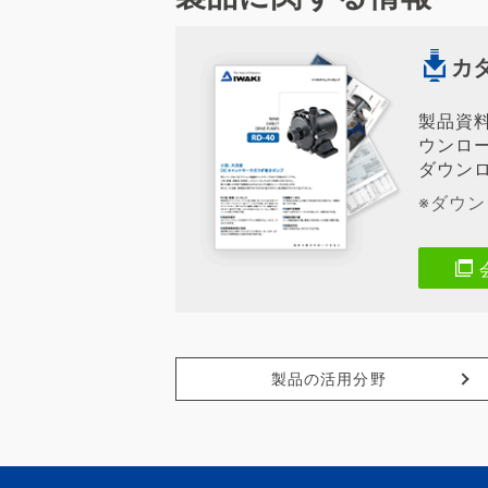
カ
製品資
ウンロ
ダウン
※ダウ
製品の活用分野