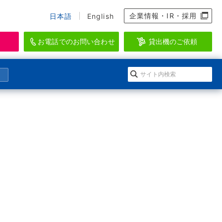
企業情報・IR・採用
日本語
English
お電話でのお問い合わせ
貸出機のご依頼
資料のダウンロード、会員登録
らせ
になる」イワキ ポンプマガジン
EI-SEA
アクアリウム・水産・養殖関連機器ブラン
ダウンロードの方法
会情報
ルマガジン登録
ド
登録
ースリリース
のメールマガジン一覧
WAKI AQUATIC
ログイン
水生生物の維持管理に特化したシステムを
提供