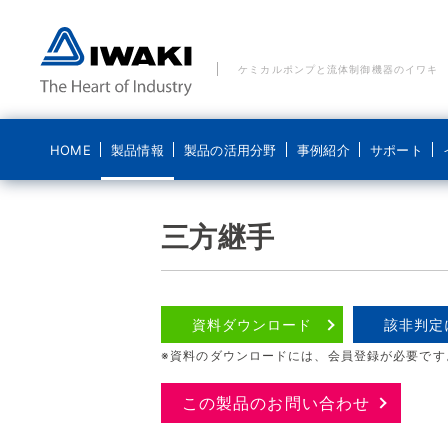
ケミカルポンプと流体制御機器のイワキ
HOME
製品情報
製品の活用分野
事例紹介
サポート
製品の活用分野 一覧
事例紹介 一覧
ご質問・お問い合わせ
イワキについて
ブログ 気になるイワキ
三方継手
ポンプ
水処理分野
水処理分野
メールでのお問い合わせ
経営理念
ポンプの基礎
ポンプなるほど
医療機器分野
食品分野
電話でのお問い合わせ
コンプライアンス基本方針
資料ダウンロード
該非判定
システム製品
新エネルギー分野
化学分野
貸出機のご依頼
ディスクロージャーポリシー
※資料のダウンロードには、会員登録が必要です
導入事例
食品分野
修理に関するお問い合わせ
会社概要
こんなところにイワキです
この製品のお問い合わせ
沿革
動画紹介