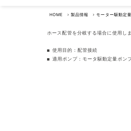
選ばれる理由
イワキよむよむVideo
品質・環境方針
HOME
製品情報
モーター駆動定
安全保障輸出管理への取り組み
ホース配管を分岐する場合に使用し
事業継続計画について
使用目的：配管接続
適用ポンプ：モータ駆動定量ポンプ