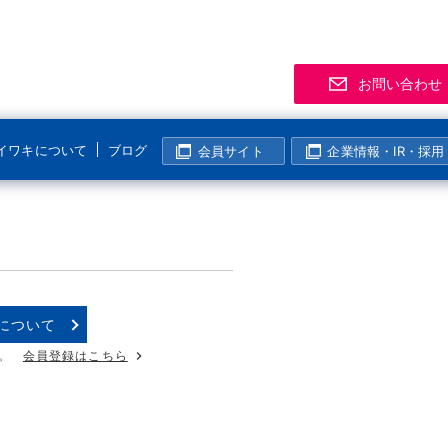
お問い合わせ
イワキについて
ブログ
会員サイト
企業情報・IR・採用
サポート
事業拠点
製品
お知
「気
R
マグネットポンプ
化学分野
半導体・液晶分野
よくあるご質問
支店・営業所
資料
展示
メー
マグレブポンプ
海外活動
表面処理分野
その他の分野
該非判定について
海外拠点
会員
ニュ
過去
コンニチハ！世界のIWAKI
モーター駆動定量ポンプ
I
について
製紙・パルプ分野
生産終了製品情報
生産拠点
会員
電磁駆動定量ポンプ
。
会員登録はこちら
国内活動
半導体・液晶分野
動画ギャラリー
技術センター
イワ気になるチャンネル
リニアポンプ
塩素濃度計算
システム事業所・西日本事業所
空気駆動ベローズポンプ
企業姿勢