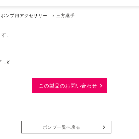
メンテナンス本部
ポンプに賭けた男たち
空気駆動ダイヤフラムポンプ
代理店
量ポンプ用アクセサリー
三方継手
回転容積ポンプ
エアーポンプ
ます。
小型液体ダイヤフラムポンプ
その他のポンプ
 LK
この製品のお問い合わせ
ポンプ一覧へ戻る