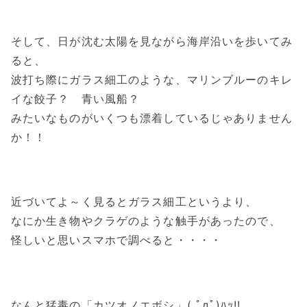
そして、日が沈む太陽を見ながら海岸沿いを歩いてみ
ると、
波打ち際にガラス細工のような、マリンブルーのキレ
イな餃子？ 青い風船？
みたいなものがいくつも漂着しているじゃありません
か！！
近づいてよ～く見るとガラス細工というより、
なにか生き物やクラゲのような触手があったので、
怪しいと思いスマホで調べると・・・・
なんと猛毒の「カツオノエボシ」( ﾟдﾟ)ﾊｯ!!