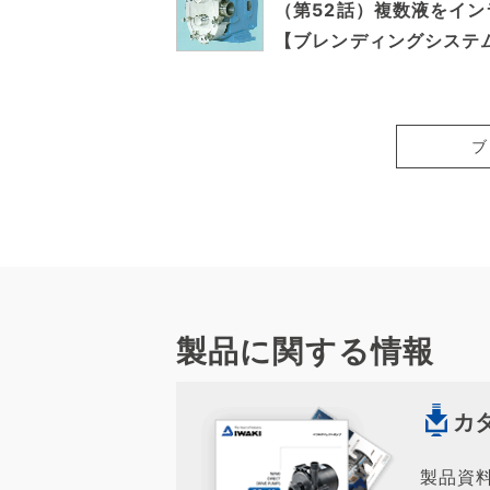
（第52話）複数液をイ
【ブレンディングシステム
ブ
製品に関する情報
カ
製品資