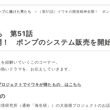
メンテナンス本部
ポンプに賭けた男たち
空気駆動ダイヤフラムポンプ
代理店
ンプに賭けた男たち
（第51話）イワキの開発精神全開！ ポ
回転容積ポンプ
エアーポンプ
 第51話
小型液体ダイヤフラムポンプ
開！ ポンプのシステム販売を開
その他のポンプ
史を紐解いていくこのコーナー。
の熱いドラマを、お伝えしていきます。
プロジェクトでイワキが得たもの はこちら
の
環境研究所（通称「海生研」）の大規模プロジェクトのお話