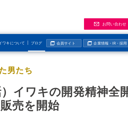
お問い合わせ
イワキについて
ブログ
会員サイト
企業情報・IR・採用
サポート
事業拠点
製品
お知
「気
R
マグネットポンプ
た男たち
化学分野
半導体・液晶分野
よくあるご質問
支店・営業所
資料
展示
メー
マグレブポンプ
海外活動
表面処理分野
その他の分野
該非判定について
海外拠点
会員
ニュ
過去
コンニチハ！世界のIWAKI
話）イワキの開発精神全
モーター駆動定量ポンプ
I
製紙・パルプ分野
生産終了製品情報
生産拠点
会員
電磁駆動定量ポンプ
販売を開始
国内活動
半導体・液晶分野
動画ギャラリー
技術センター
イワ気になるチャンネル
リニアポンプ
塩素濃度計算
システム事業所・西日本事業所
空気駆動ベローズポンプ
企業姿勢