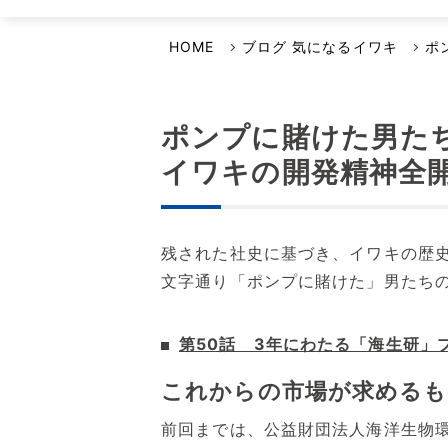
選ばれる理由
イワキよむよむVideo
品質・環境方針
HOME
ブログ 気になるイワキ
ポ
安全保障輸出管理への取り組み
事業継続計画について
ポンプに賭けた男たち
イワキの開発精神全
残された社史に基づき、イワキの歴
文字通り「ポンプに賭けた」男たち
第50話 3年にわたる「海生研」
これからの市場が求めるも
前回までは、公益財団法人海洋生物