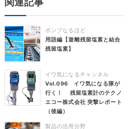
関連記事
ポンプなるほど
用語編【遊離残留塩素と結合
残留塩素】
イワ気になるチャンネル
Vol.096 イワ気になる隊が
行く！ 残留塩素計のテクノ
エコー株式会社 突撃レポート
（後編）
製品の活用分野