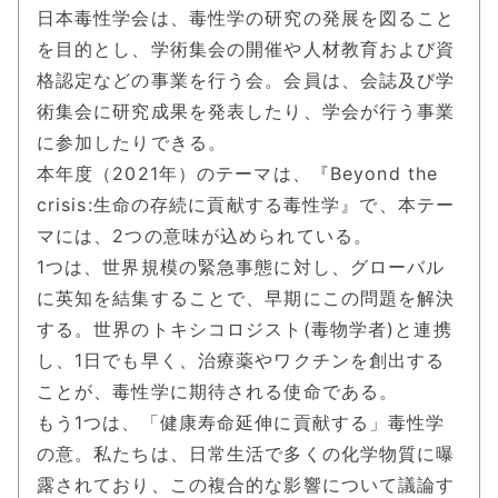
日本毒性学会は、毒性学の研究の発展を図ること
を目的とし、学術集会の開催や人材教育および資
格認定などの事業を行う会。会員は、会誌及び学
術集会に研究成果を発表したり、学会が行う事業
に参加したりできる。
本年度（2021年）のテーマは、『Beyond the
crisis:生命の存続に貢献する毒性学』で、本テー
マには、2つの意味が込められている。
1つは、世界規模の緊急事態に対し、グローバル
に英知を結集することで、早期にこの問題を解決
する。世界のトキシコロジスト(毒物学者)と連携
し、1日でも早く、治療薬やワクチンを創出する
ことが、毒性学に期待される使命である。
もう1つは、「健康寿命延伸に貢献する」毒性学
の意。私たちは、日常生活で多くの化学物質に曝
露されており、この複合的な影響について議論す