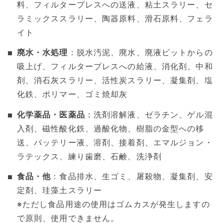
料、フィルタープレスへの送液、粘土スラリー、セ
ラミックススラリー、陶器原料、滑石原料、フェラ
イト
廃水・水処理
：脱水汚泥、廃水、廃液ピットからの
吸上げ、フィルタープレスへの給液、消化剤、中和
剤、消石灰スラリー、活性炭スラリー、凝集剤、塩
化鉄、ポリマー、ゴミ焼却灰
化学薬品・医薬品
：洗剤溶解液、ゼラチン、ゲル混
入剤、磁性酸化鉄、過酸化物、樹脂の金型への移
送、バッテリー液、溶剤、接着剤、エマルジョン・
ラテックス、練り歯磨、石鹸、洗浄剤
食品・他
：食品排水、生ゴミ、屠殺物、凝集剤、安
定剤、珪藻土スラリー
※ただし食品用途の使用はゴムカスが発生しますの
で原則、使用できません。