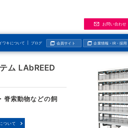
お問い合わせ
イワキについて
ブログ
会員サイト
企業情報・IR・採用
サポート
事業拠点
製品
お知
「気
R
マグネットポンプ
ム LAbREED
化学分野
半導体・液晶分野
よくあるご質問
支店・営業所
資料
展示
メー
マグレブポンプ
海外活動
表面処理分野
その他の分野
該非判定について
海外拠点
会員
ニュ
過去
コンニチハ！世界のIWAKI
モーター駆動定量ポンプ
I
製紙・パルプ分野
生産終了製品情報
生産拠点
会員
・脊索動物などの飼
電磁駆動定量ポンプ
国内活動
半導体・液晶分野
動画ギャラリー
技術センター
イワ気になるチャンネル
リニアポンプ
塩素濃度計算
システム事業所・西日本事業所
空気駆動ベローズポンプ
について
企業姿勢