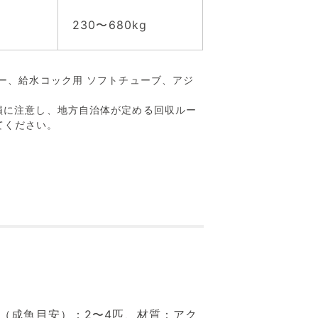
230〜680kg
ー、給水コック用 ソフトチューブ、アジ
損に注意し、地方自治体が定める回収ルー
てください。
（成魚目安）：2〜4匹、材質：アク