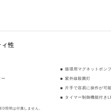
ティ性
循環用マグネットポン
ター
紫外線殺菌灯
片手で容易に操作が可
タイマー制御機能付きL
にはLED照明は付属しません。