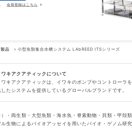
メンテナンス本部
。
会員登録はこちら
ポンプに賭けた男たち
空気駆動ダイヤフラムポンプ
代理店
回転容積ポンプ
エアーポンプ
小型液体ダイヤフラムポンプ
ム製品
小型魚類集合水槽システム LAbREED ITSシリーズ
その他のポンプ
イワキアクアティックについて
イワキアクアティックは、イワキのポンプやコントローラ
化したシステムを提供しているグローバルブランドです
カ）・両生類・大型魚類・海水魚・脊索動物・貝類・甲殻
デル生物によるバイオアッセイを用いたバイオ・ゲノム研
。