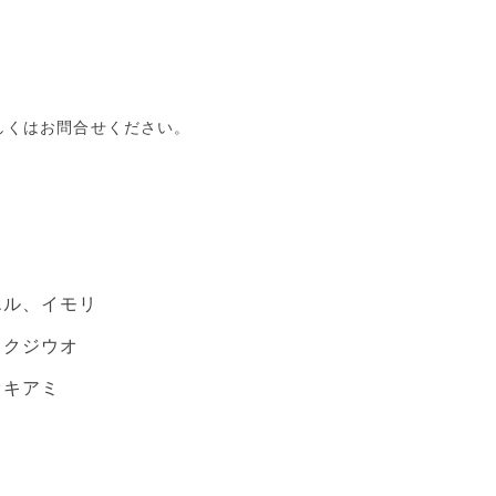
しくはお問合せください。
エル、イモリ
メクジウオ
オキアミ