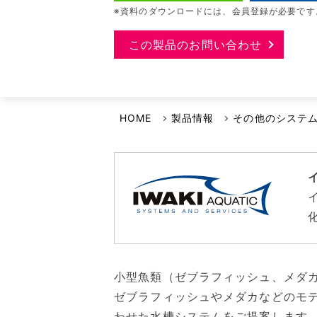
選ばれる理由
※資料のダウンロードには、会員登録が必要です
イワキよむよむVideo
品質・環境方針
この製品のお問い合わせ
安全保障輸出管理への取り組み
事業継続計画について
HOME
製品情報
その他のシステ
小型魚類（ゼブラフィッシュ、メダ
ゼブラフィッシュやメダカなどのモ
わせた水槽システムをご提案します