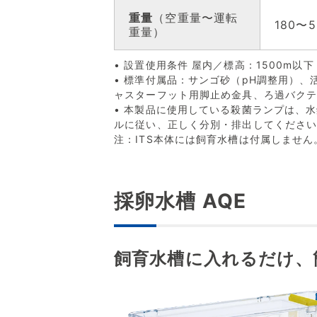
重量
（空重量〜運転
180〜5
重量）
• 設置使用条件 屋内／標高：1500m以下
• 標準付属品：サンゴ砂（pH調整用）
ャスターフット用脚止め金具、ろ過バク
• 本製品に使用している殺菌ランプは、
ルに従い、正しく分別・排出してくださ
注：ITS本体には飼育水槽は付属しません
採卵水槽
AQE
飼育水槽に入れるだけ、