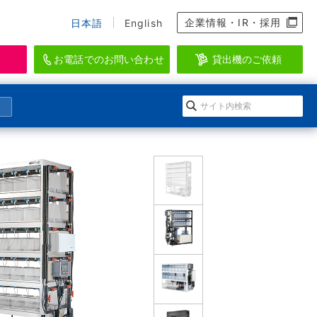
企業情報・IR・採用
日本語
English
お電話でのお問い合わせ
貸出機のご依頼
資料のダウンロード、会員登録
らせ
になる」イワキ ポンプマガジン
EI-SEA
アクアリウム・水産・養殖関連機器ブラン
ダウンロードの方法
会情報
ルマガジン登録
ド
登録
ースリリース
のメールマガジン一覧
WAKI AQUATIC
ログイン
水生生物の維持管理に特化したシステムを
提供