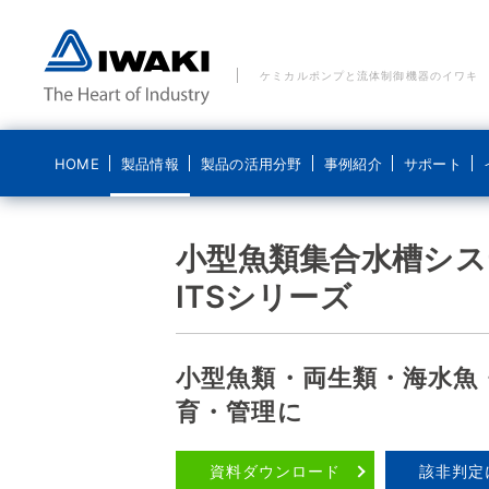
ケミカルポンプと流体制御機器のイワキ
HOME
製品情報
製品の活用分野
事例紹介
サポート
製品の活用分野 一覧
事例紹介 一覧
ご質問・お問い合わせ
イワキについて
ブログ 気になるイワキ
小型魚類集合水槽システ
ポンプ
ITSシリーズ
水処理分野
水処理分野
メールでのお問い合わせ
経営理念
ポンプの基礎
ポンプなるほど
医療機器分野
食品分野
電話でのお問い合わせ
コンプライアンス基本方針
システム製品
新エネルギー分野
化学分野
貸出機のご依頼
ディスクロージャーポリシー
小型魚類・両生類・海水魚
導入事例
育・管理に
食品分野
修理に関するお問い合わせ
会社概要
こんなところにイワキです
沿革
資料ダウンロード
該非判定
動画紹介