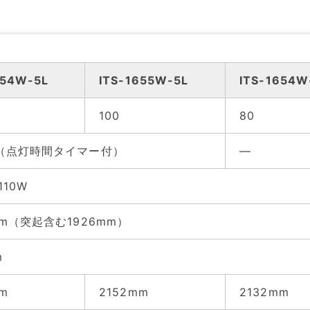
）
654W-5L
ITS-1655W-5L
ITS-1654W
100
80
付（点灯時間タイマー付）
—
1110W
mm（突起含む1926mm）
m
m
2152mm
2132mm