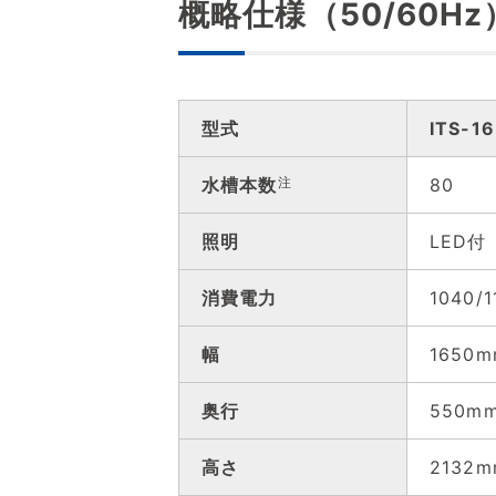
概略仕様（50/60Hz
型式
ITS-1
水槽本数
注
80
照明
LED
消費電力
1040/
幅
1650
奥行
550m
高さ
2132m