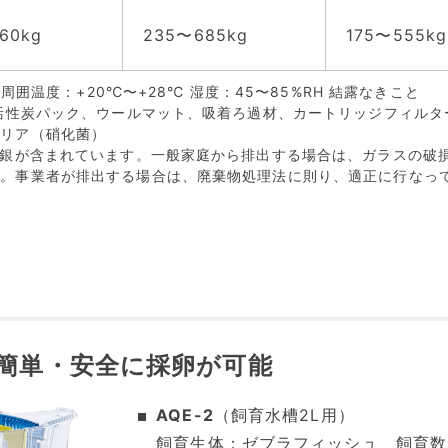
60kg
235〜685kg
175〜555kg
 周囲温度：+20℃〜+28℃ 湿度：45〜85%RH 結露なきこと
、活性炭パック、ウールマット、吸着ろ過材、カートリッジフィルタ
テリア（硝化菌）
水銀が含まれています。一般家庭から排出する場合は、ガラスの破
い。事業者が排出する場合は、廃棄物処理法に則り、適正に行なっ
。
簡単・安全に採卵が可能
AQE-2
（飼育水槽2L用）
飼育生体：ゼブラフィッシュ、飼育数