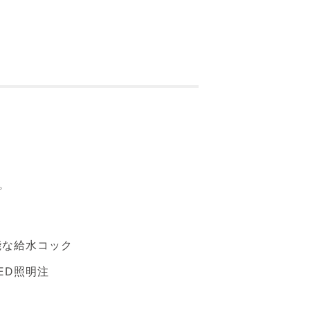
プ
能な給水コック
ED照明注