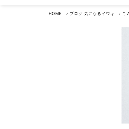
選ばれる理由
イワキよむよむVideo
品質・環境方針
HOME
ブログ 気になるイワキ
こ
安全保障輸出管理への取り組み
事業継続計画について