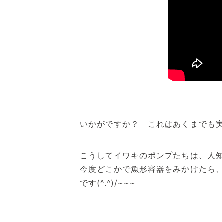
いかがですか？ これはあくまでも実
こうしてイワキのポンプたちは、人
今度どこかで魚形容器をみかけたら
です(^.^)/~~~