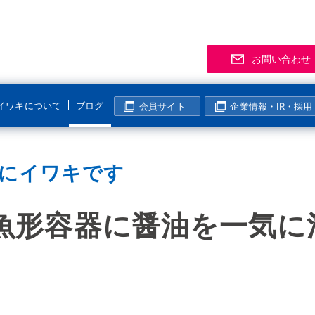
お問い合わせ
イワキについて
ブログ
会員サイト
企業情報・IR・採用
サポート
事業拠点
製品
お知
「気
R
マグネットポンプ
にイワキです
化学分野
半導体・液晶分野
よくあるご質問
支店・営業所
資料
展示
メー
マグレブポンプ
海外活動
表面処理分野
その他の分野
該非判定について
海外拠点
会員
ニュ
過去
コンニチハ！世界のIWAKI
9 – 魚形容器に醤油を一
モーター駆動定量ポンプ
I
製紙・パルプ分野
生産終了製品情報
生産拠点
会員
電磁駆動定量ポンプ
国内活動
半導体・液晶分野
動画ギャラリー
技術センター
イワ気になるチャンネル
リニアポンプ
塩素濃度計算
システム事業所・西日本事業所
空気駆動ベローズポンプ
企業姿勢