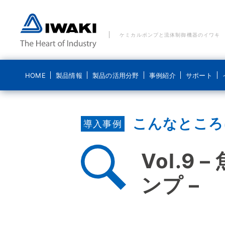
ケミカルポンプと流体制御機器のイワキ
HOME
製品情報
製品の活用分野
事例紹介
サポート
製品の活用分野 一覧
事例紹介 一覧
ご質問・お問い合わせ
イワキについて
ブログ 気になるイワキ
こんなところ
ポンプ
導入事例
水処理分野
水処理分野
メールでのお問い合わせ
経営理念
ポンプの基礎
ポンプなるほど
医療機器分野
食品分野
電話でのお問い合わせ
コンプライアンス基本方針
Vol.
システム製品
新エネルギー分野
化学分野
貸出機のご依頼
ディスクロージャーポリシー
ンプ –
導入事例
食品分野
修理に関するお問い合わせ
会社概要
こんなところにイワキです
沿革
動画紹介