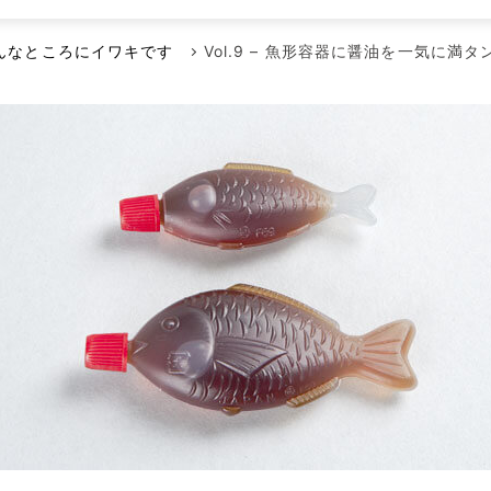
メンテナンス本部
ポンプに賭けた男たち
空気駆動ダイヤフラムポンプ
代理店
んなところにイワキです
Vol.9 – 魚形容器に醤油を一気に満タ
回転容積ポンプ
エアーポンプ
小型液体ダイヤフラムポンプ
その他のポンプ