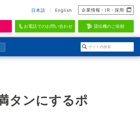
企業情報・IR・採用
日本語
English
お電話でのお問い合わせ
貸出機のご依頼
資料のダウンロード、会員登録
らせ
になる」イワキ ポンプマガジン
EI-SEA
アクアリウム・水産・養殖関連機器ブラン
ダウンロードの方法
会情報
ルマガジン登録
ド
登録
ースリリース
のメールマガジン一覧
気に満タンにするポ
WAKI AQUATIC
ログイン
水生生物の維持管理に特化したシステムを
提供