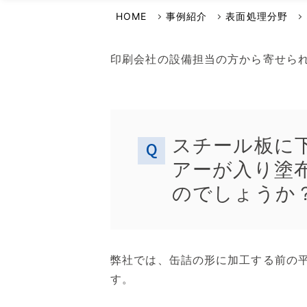
選ばれる理由
イワキよむよむVideo
HOME
事例紹介
表面処理分野
品質・環境方針
安全保障輸出管理への取り組み
印刷会社の設備担当の方から寄せら
事業継続計画について
スチール板に
アーが入り塗
のでしょうか
弊社では、缶詰の形に加工する前の
す。