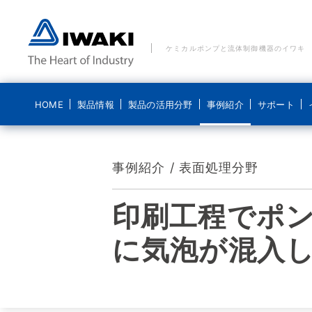
ケミカルポンプと流体制御機器のイワキ
HOME
製品情報
製品の活用分野
事例紹介
サポート
製品の活用分野 一覧
事例紹介 一覧
ご質問・お問い合わせ
イワキについて
ブログ 気になるイワキ
事例紹介 / 表面処理分野
ポンプ
水処理分野
水処理分野
メールでのお問い合わせ
経営理念
ポンプの基礎
印刷工程でポ
ポンプなるほど
医療機器分野
食品分野
電話でのお問い合わせ
コンプライアンス基本方針
システム製品
新エネルギー分野
化学分野
貸出機のご依頼
ディスクロージャーポリシー
に気泡が混入
導入事例
食品分野
修理に関するお問い合わせ
会社概要
こんなところにイワキです
沿革
動画紹介