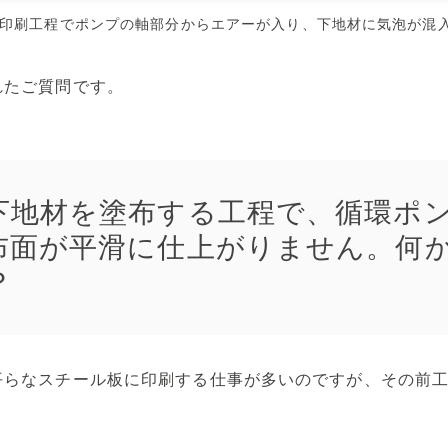
メンテナンス本部
ポンプに賭けた男たち
印刷工程でポンプの軸部分からエアーが入り、下地材に気泡が混
空気駆動ダイヤフラムポンプ
代理店
回転容積ポンプ
れたご質問です。
エアーポンプ
小型液体ダイヤフラムポンプ
その他のポンプ
下地材を塗布する工程で、循環ポ
布面が平滑に仕上がりません。何
？
平らなスチール板に印刷する仕事が多いのですが、その前