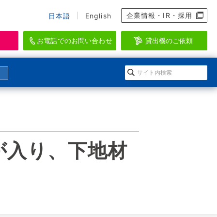
企業情報・IR・採用
日本語
English
お電話でのお問い合わせ
貸出機のご依頼
資料のダウンロード、会員登録
らせ
になる」イワキ ポンプマガジン
EI-SEA
アクアリウム・水産・養殖関連機器ブラン
ダウンロードの方法
会情報
ルマガジン登録
ド
が入り、下地材
登録
ースリリース
のメールマガジン一覧
WAKI AQUATIC
ログイン
水生生物の維持管理に特化したシステムを
提供