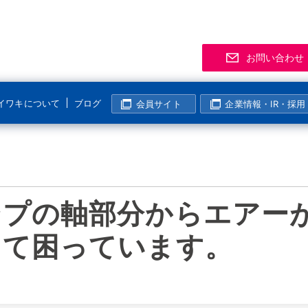
お問い合わせ
イワキについて
ブログ
会員サイト
企業情報・IR・採用
サポート
事業拠点
製品
お知
「気
R
マグネットポンプ
化学分野
半導体・液晶分野
よくあるご質問
支店・営業所
資料
展示
メー
マグレブポンプ
海外活動
ンプの軸部分からエアー
表面処理分野
その他の分野
該非判定について
海外拠点
会員
ニュ
過去
コンニチハ！世界のIWAKI
モーター駆動定量ポンプ
I
製紙・パルプ分野
生産終了製品情報
生産拠点
会員
して困っています。
電磁駆動定量ポンプ
国内活動
半導体・液晶分野
動画ギャラリー
技術センター
イワ気になるチャンネル
リニアポンプ
塩素濃度計算
システム事業所・西日本事業所
空気駆動ベローズポンプ
企業姿勢