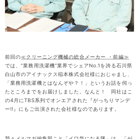
前回の
≪クリーニング機械の総合メーカー ・前編≫
では、“業務用洗濯機”業界でシェアNo.1を誇る石川県
白山市のアイナックス稲本株式会社様におじゃまし、
「業務用洗濯機とはなんぞや？！」というお話を伺っ
たところまでをお届けしました。なんと！ 同社はこ
の4月にTBS系列でオンエアされた『がっちりマンデ
ー!!』にもご出演された会社様なのであります。
我々メルマガ編集部こと「イワ気になる隊」は、「が